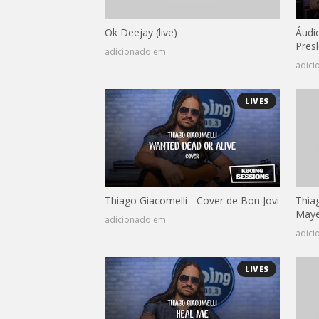
Ok Deejay (live)
Áudio
Presl
adicionado em
adic
LIVES
Thiago Giacomelli - Cover de Bon Jovi
Thia
Maye
adicionado em
adic
LIVES