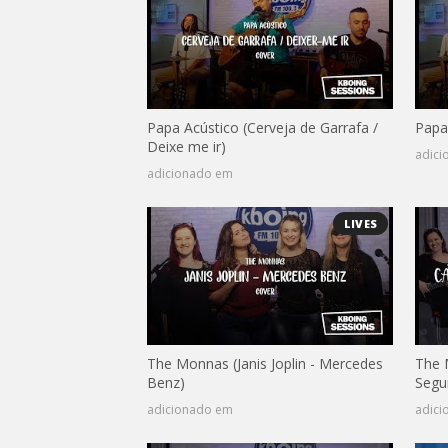
Papa Acústico (Cerveja de Garrafa /
Papa
Deixe me ir)
adic
adicionado em
LIVES
The Monnas (Janis Joplin - Mercedes
The 
Benz)
Segu
adicionado em
adic