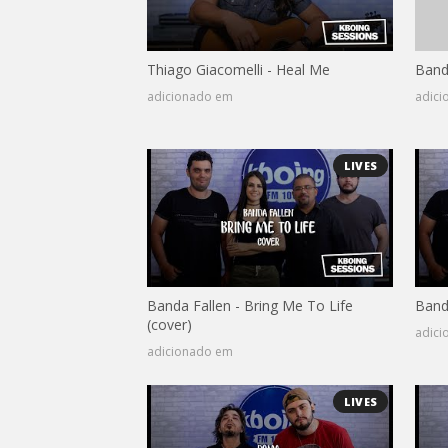
Thiago Giacomelli - Heal Me
Band
adicionado em
adic
LIVES
Banda Fallen - Bring Me To Life
Banda
(cover)
adic
adicionado em
LIVES