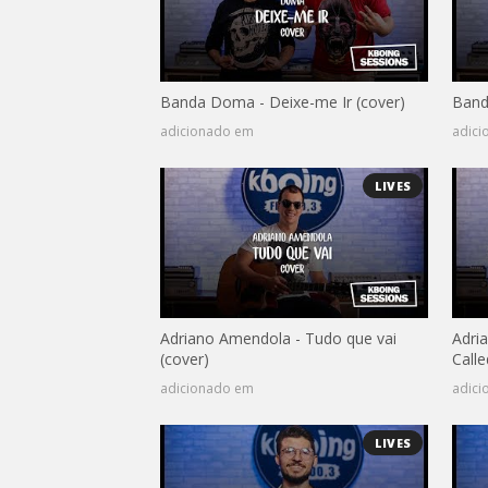
Banda Doma - Deixe-me Ir (cover)
Band
adicionado em
adic
LIVES
Adriano Amendola - Tudo que vai
Adri
(cover)
Call
adicionado em
adic
LIVES