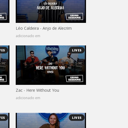
Léo Caldeira - Anjo de Alecrim
adicionado em
VES
LIVES
Zac - Here Without You
adicionado em
VES
LIVES