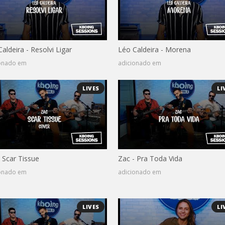
aldeira - Resolvi Ligar
Léo Caldeira - Morena
ionado em
adicionado em
LIVES
LI
 Scar Tissue
Zac - Pra Toda Vida
ionado em
adicionado em
LIVES
LI