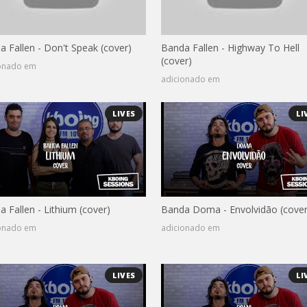
a Fallen - Don't Speak (cover)
Banda Fallen - Highway To Hell
(cover)
ionado em
adicionado em
LIVES
LI
 Fallen - Lithium (cover)
Banda Doma - Envolvidão (cover
ionado em
adicionado em
LIVES
LI