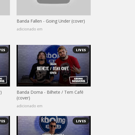
Banda Fallen - Going Under (cover)
adicionado em
VES
LIVES
)
Banda Doma - Bilhete / Tem Café
(cover)
adicionado em
VES
LIVES