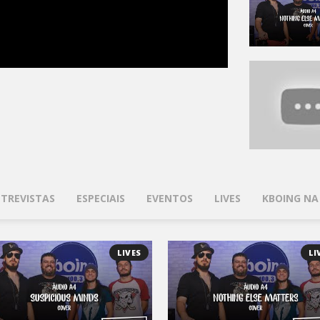
TREVISTAS
ESPECIAIS
EVENTOS
LIVES
KBOING NA
LIVES
LI