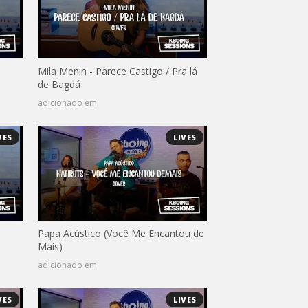
Mila Menin - Parece Castigo / Pra lá
de Bagdá
adicionado em
VES
LIVES
Papa Acústico (Você Me Encantou de
Mais)
adicionado em
VES
LIVES