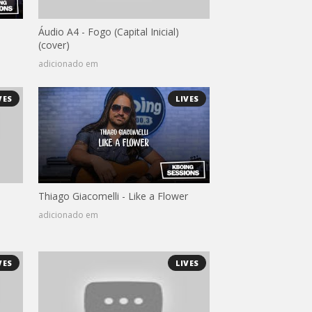
Áudio A4 - Fogo (Capital Inicial)
(cover)
adicionado em
VES
LIVES
Thiago Giacomelli - Like a Flower
adicionado em
VES
LIVES