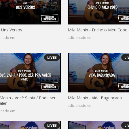
- Uns Versos
Mila Menin - Enche o Meu Copo
ionado em
adicionado em
LIVES
LI
 Menin - Você Sabia / Pode ser
Mila Menin - Vida Bagunçada
aler
adicionado em
ionado em
LIVES
LI