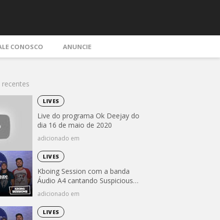
ALE CONOSCO
ANUNCIE
 recentes
LIVES
Live do programa Ok Deejay do
dia 16 de maio de 2020
adicionado em
LIVES
Kboing Session com a banda
Áudio A4 cantando Suspicious
Minds (Elvis Presley)
adicionado em
LIVES