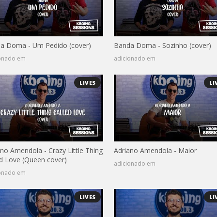
a Doma - Um Pedido (cover)
Banda Doma - Sozinho (cover)
ionado em
adicionado em
LIVES
LI
ano Amendola - Crazy Little Thing
Adriano Amendola - Maior
ed Love (Queen cover)
adicionado em
ionado em
LIVES
LI