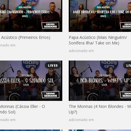
 Acústico (Primeiros Erros)
Papa Acústico (Mais Ninguém/
Sonífera Ilha/ Take on Me)
ionado em
adicionado em
LIVES
LI
Monnas (Cássia Eller - O
The Monnas (4 Non Blondes - W
ndo Sol)
Up?)
ionado em
adicionado em