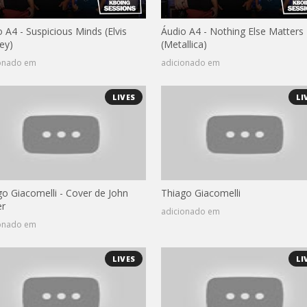
 A4 - Suspicious Minds (Elvis
Áudio A4 - Nothing Else Matters
ey)
(Metallica)
ionado em
adicionado em
LIVES
LI
go Giacomelli - Cover de John
Thiago Giacomelli
r
adicionado em
ionado em
LIVES
LI