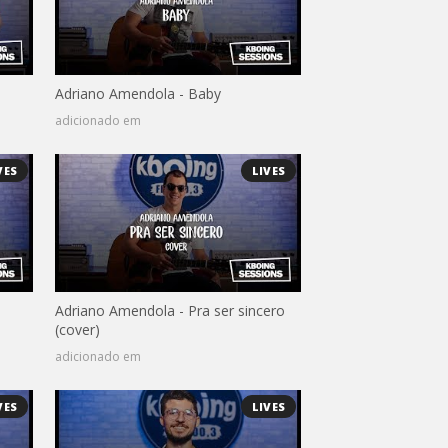
Adriano Amendola - Baby
adicionado em
VES
LIVES
Adriano Amendola - Pra ser sincero
(cover)
adicionado em
VES
LIVES