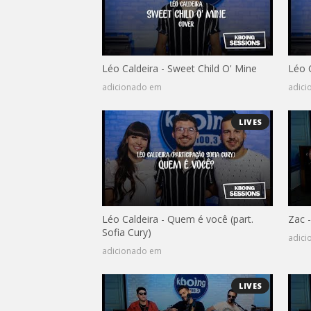
Léo Caldeira - Sweet Child O' Mine
Léo C
adicionado em
adic
LIVES
Léo Caldeira - Quem é você (part.
Zac -
Sofia Cury)
adic
adicionado em
LIVES