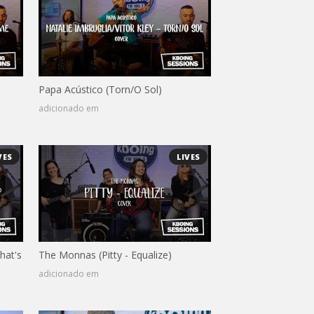
Papa Acústico (Torn/O Sol)
adicionado em
VES
LIVES
hat's
The Monnas (Pitty - Equalize)
adicionado em