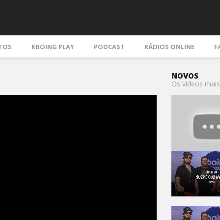
TOS
KBOING PLAY
PODCAST
RÁDIOS ONLINE
F
NOVOS
Os vídeos mais