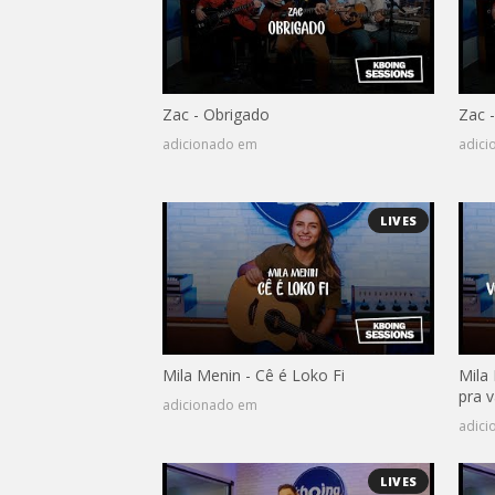
Zac - Obrigado
Zac 
adicionado em
adic
LIVES
Mila Menin - Cê é Loko Fi
Mila
pra v
adicionado em
adic
LIVES