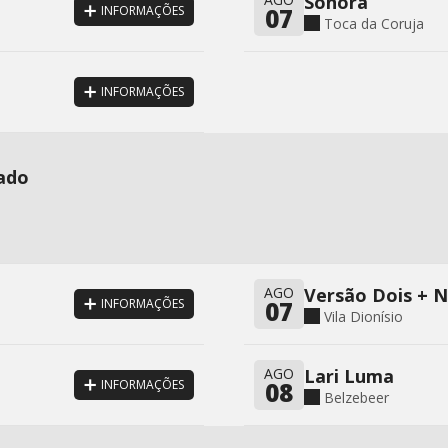
Sonora
07
INFORMAÇÕES
Toca da Coruja
INFORMAÇÕES
Lado
AGO
Versão Dois + N
07
INFORMAÇÕES
Vila Dionísio
AGO
Lari Luma
08
INFORMAÇÕES
Belzebeer