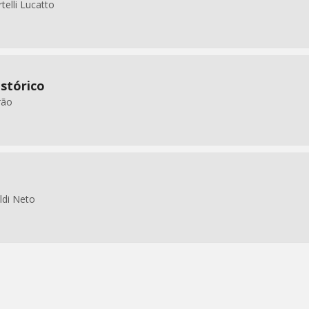
telli Lucatto
istórico
rão
ldi Neto