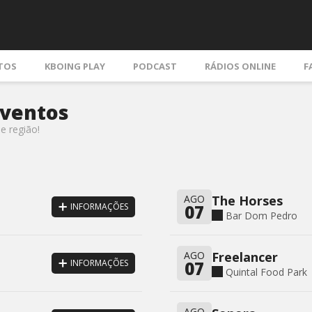
TOS
KBOING PLAY
PODCAST
RÁDIOS ONLINE
F
Eventos
e região!
AGO
The Horses
07
INFORMAÇÕES
Bar Dom Pedro
AGO
Freelancer
07
INFORMAÇÕES
Quintal Food Park
AGO