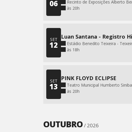
06
Recinto de Exposições Alberto Ber
às 20h
Luan Santana - Registro H
SET
12
Estádio Benedito Teixeira - Teixei
às 18h
PINK FLOYD ECLIPSE
SET
13
Teatro Municipal Humberto Siniba
às 20h
OUTUBRO
/ 2026