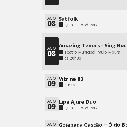
AGO
Subfolk
08
Quintal Food Park
Amazing Tenors - Sing Boce
AGO
08
Teatro Municipal Paulo Moura
às 20h30
AGO
Vitrine 80
09
8 Bits
AGO
Lipe Ajure Duo
09
Quintal Food Park
AGO
Goiabada Cascão + Ó do 