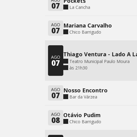
Pockets
07
La Cancha
AGO
Mariana Carvalho
07
Chico Barrigudo
Thiago Ventura - Lado A 
AGO
07
Teatro Municipal Paulo Moura
às 21h30
AGO
Nosso Encontro
07
Bar da Várzea
AGO
Otávio Pudim
08
Chico Barrigudo