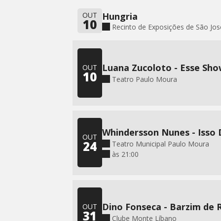
OUT
Hungria
10
Recinto de Exposições de São José do
Luana Zucoloto - Esse Sho
OUT
10
Teatro Paulo Moura
Whindersson Nunes - Isso 
OUT
24
Teatro Municipal Paulo Moura
às 21:00
Dino Fonseca - Barzim de 
OUT
31
Clube Monte Líbano