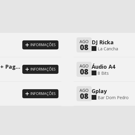
AGO
DJ Ricka
08
INFORMAÇÕES
La Cancha
Mistura Divina + DJ Krausz + Pagode 90
AGO
Áudio A4
08
INFORMAÇÕES
8 Bits
AGO
Gplay
08
INFORMAÇÕES
Bar Dom Pedro