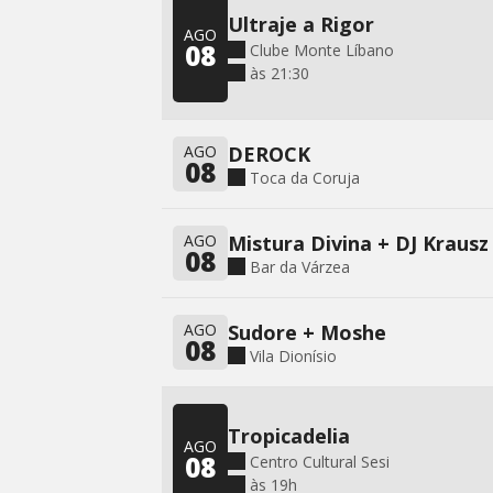
Ultraje a Rigor
AGO
08
Clube Monte Líbano
às 21:30
AGO
DEROCK
08
Toca da Coruja
AGO
08
Bar da Várzea
AGO
Sudore + Moshe
08
Vila Dionísio
Tropicadelia
AGO
08
Centro Cultural Sesi
às 19h