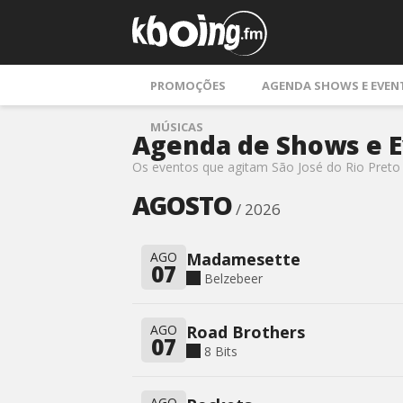
PROMOÇÕES
AGENDA SHOWS E EVEN
MÚSICAS
Agenda de Shows e 
Os eventos que agitam São José do Rio Preto 
AGOSTO
/ 2026
AGO
Madamesette
07
Belzebeer
AGO
Road Brothers
07
8 Bits
AGO