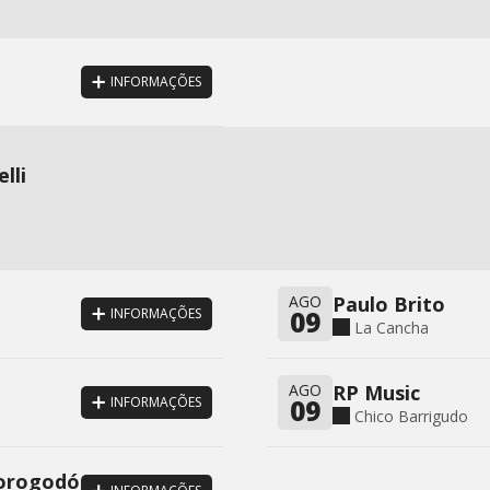
INFORMAÇÕES
lli
AGO
Paulo Brito
09
INFORMAÇÕES
La Cancha
AGO
RP Music
09
INFORMAÇÕES
Chico Barrigudo
Borogodó