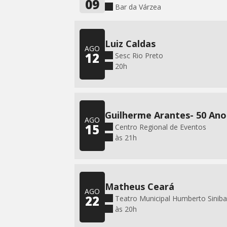
09
Bar da Várzea
Luiz Caldas
AGO
12
Sesc Rio Preto
20h
Guilherme Arantes- 50 Ano
AGO
15
Centro Regional de Eventos
às 21h
Matheus Ceará
AGO
22
Teatro Municipal Humberto Siniba
às 20h