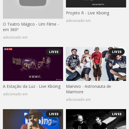
Projeto R - Live Kboing
adicionado em
O Teatro Mágico - Um Filme -
em 360º
adicionado em
LIVES
LIVES
A Estação da Luz - Live Kboing
Marvivo - Astronauta de
Marmore
adicionado em
adicionado em
LIVES
LIVES