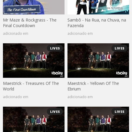
Mr Maze & Rockgrass - The
Sambô - Na Rua, na Chuva, na
Final Countdown
Fazenda
adicionado em
adicionado em
LIVES
LIVES
Maestrick - Treasures Of The
Maestrick - Yellown Of The
World
Ebrium
adicionado em
adicionado em
LIVES
LIVES