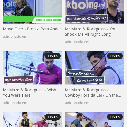
Move Over - Pronta Para Andar
Mr Maze & Rockgrass - You
Shook Me All Night Long
adicionado em
adicionado em
LIVES
LIVES
Mr Maze & Rockgrass - Wish
Mr Maze & Rockgrass -
You Were Here
Cowboy Fora da Lei / On the
Road Again
adicionado em
adicionado em
LIVES
LIVES