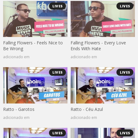
LIVES
LIVES
Falling Flowers - Feels Nice to
Falling Flowers - Every Love
Be Wrong
Ends With Hate
adicionado em
adicionado em
LIVES
LIVES
Ratto - Garotos
Ratto - Céu Azul
adicionado em
adicionado em
LIVES
LIVES