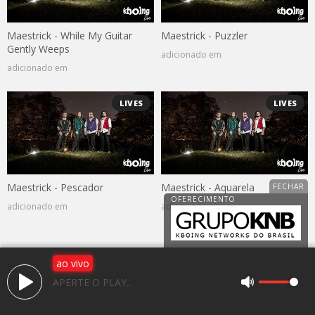
Maestrick - While My Guitar
Maestrick - Puzzler
Gently Weeps
adicionado em
adicionado em
LIVES
LIVES
Maestrick - Pescador
Maestrick - Aquarela
adicionado em
adicionado em
ao vivo
Av. 25 de janeiro, 1983, Jardim Caparroz
APERTE O PLAY...
CEP: 15050-466 - São José do Rio Preto / SP
(17) 3225-2766