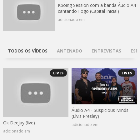
Kboing Session com a banda Áudio A4
cantando Fogo (Capital Inicial)
adicionado em
TODOS OS VÍDEOS
ANTENADO
ENTREVISTAS
ESP
LIVES
LIVES
Áudio A4 - Suspicious Minds
(Elvis Presley)
Ok Deejay (live)
adicionado em
adicionado em