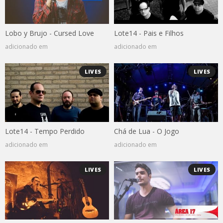
Lobo y Brujo - Cursed Love
Lote14 - Pais e Filhos
adicionado em
adicionado em
LIVES
LIVES
Lote14 - Tempo Perdido
Chá de Lua - O Jogo
adicionado em
adicionado em
LIVES
LIVES