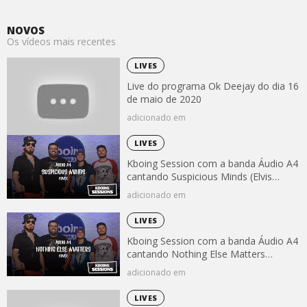
NOVOS
Os vídeos mais recentes
LIVES
Live do programa Ok Deejay do dia 16
de maio de 2020
adicionado em
LIVES
Kboing Session com a banda Áudio A4
cantando Suspicious Minds (Elvis
Presley)
adicionado em
LIVES
Kboing Session com a banda Áudio A4
cantando Nothing Else Matters
(Metallica)
adicionado em
LIVES