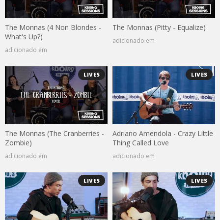
The Monnas (4 Non Blondes -
The Monnas (Pitty - Equalize)
What's Up?)
adicionado em
adicionado em
LIVES
LIVES
The Monnas (The Cranberries -
Adriano Amendola - Crazy Little
Zombie)
Thing Called Love
adicionado em
adicionado em
LIVES
LIVES