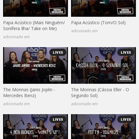
Papa Acústico (Mais Ninguém/
Papa Acústico (Torn/O Sol)
Sonífera Ilha/ Take on Me)
adicionado em
adicionado em
LIVES
LIVES
The Monnas (Janis Joplin -
The Monnas (Cássia Eller - O
Mercedes Benz)
Segundo Sol)
adicionado em
adicionado em
LIVES
LIVES