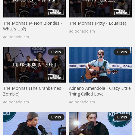
The Monnas (4 Non Blondes -
The Monnas (Pitty - Equalize)
What's Up?)
adicionado em
adicionado em
LIVES
LIVES
The Monnas (The Cranberries -
Adriano Amendola - Crazy Little
Zombie)
Thing Called Love
adicionado em
adicionado em
LIVES
LIVES