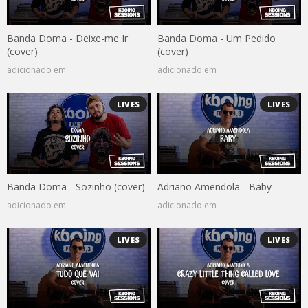
Banda Doma - Deixe-me Ir
Banda Doma - Um Pedido
(cover)
(cover)
adicionado em
adicionado em
LIVES
LIVES
Banda Doma - Sozinho (cover)
Adriano Amendola - Baby
adicionado em
adicionado em
LIVES
LIVES