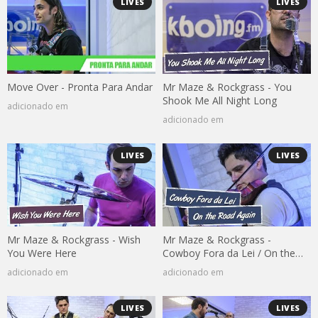
LIVES
LIVES
Move Over - Pronta Para Andar
Mr Maze & Rockgrass - You
Shook Me All Night Long
adicionado em
adicionado em
LIVES
LIVES
Mr Maze & Rockgrass - Wish
Mr Maze & Rockgrass -
You Were Here
Cowboy Fora da Lei / On the
Road Again
adicionado em
adicionado em
LIVES
LIVES