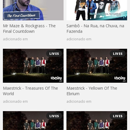
Mr Maze & Rockgrass - The
Sambô - Na Rua, na Chuva, na
Final Countdown
Fazenda
adicionado em
adicionado em
LIVES
LIVES
Maestrick - Treasures Of The
Maestrick - Yellown Of The
World
Ebrium
adicionado em
adicionado em
LIVES
LIVES