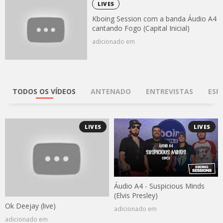
LIVES
Kboing Session com a banda Áudio A4
cantando Fogo (Capital Inicial)
adicionado em
TODOS OS VÍDEOS
ANTENADO
ENTREVISTAS
ESP
LIVES
LIVES
Áudio A4 - Suspicious Minds
(Elvis Presley)
Ok Deejay (live)
adicionado em
adicionado em