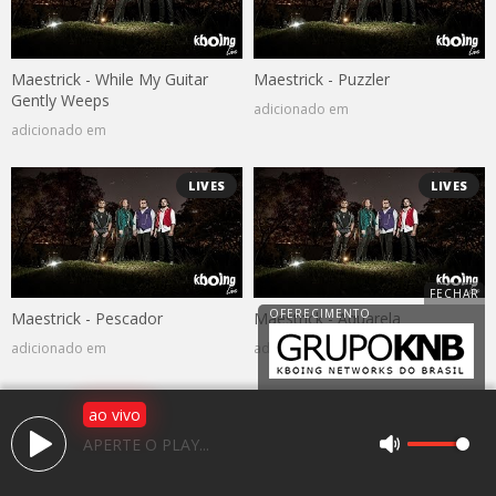
Maestrick - While My Guitar
Maestrick - Puzzler
Gently Weeps
adicionado em
adicionado em
LIVES
LIVES
Maestrick - Pescador
Maestrick - Aquarela
adicionado em
adicionado em
ao vivo
APERTE O PLAY...
Av. 25 de janeiro, 1983, Jardim Caparroz
CEP: 15050-466 - São José do Rio Preto / SP