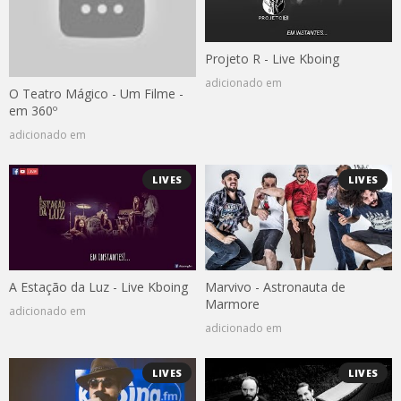
Projeto R - Live Kboing
adicionado em
O Teatro Mágico - Um Filme -
em 360º
adicionado em
LIVES
LIVES
A Estação da Luz - Live Kboing
Marvivo - Astronauta de
Marmore
adicionado em
adicionado em
LIVES
LIVES