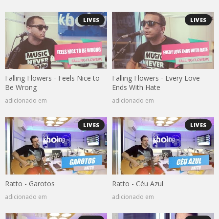
LIVES
LIVES
Falling Flowers - Feels Nice to
Falling Flowers - Every Love
Be Wrong
Ends With Hate
adicionado em
adicionado em
LIVES
LIVES
Ratto - Garotos
Ratto - Céu Azul
adicionado em
adicionado em