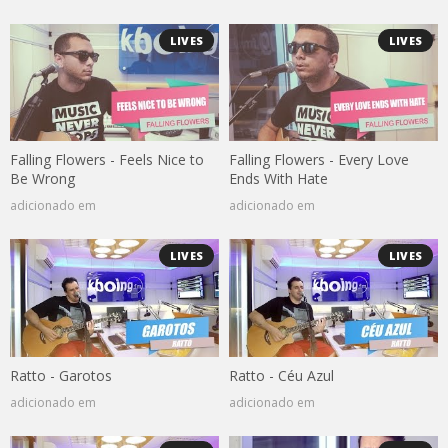
LIVES
LIVES
Falling Flowers - Feels Nice to
Falling Flowers - Every Love
Be Wrong
Ends With Hate
adicionado em
adicionado em
LIVES
LIVES
Ratto - Garotos
Ratto - Céu Azul
adicionado em
adicionado em