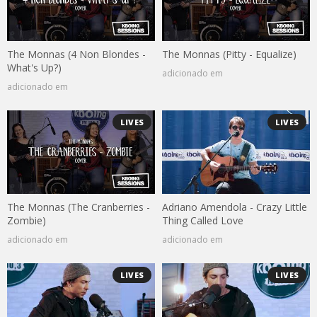
The Monnas (4 Non Blondes -
The Monnas (Pitty - Equalize)
What's Up?)
adicionado em
adicionado em
LIVES
LIVES
The Monnas (The Cranberries -
Adriano Amendola - Crazy Little
Zombie)
Thing Called Love
adicionado em
adicionado em
LIVES
LIVES