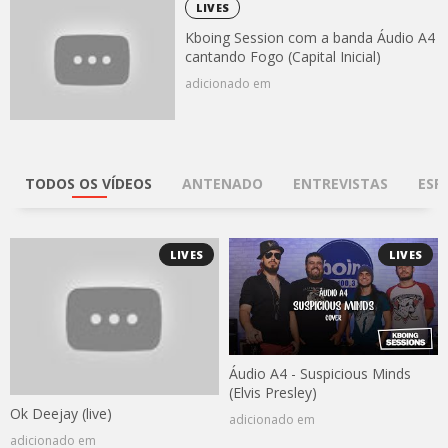
LIVES
Kboing Session com a banda Áudio A4
cantando Fogo (Capital Inicial)
adicionado em
TODOS OS VÍDEOS
ANTENADO
ENTREVISTAS
ESP
LIVES
LIVES
Áudio A4 - Suspicious Minds
(Elvis Presley)
Ok Deejay (live)
adicionado em
adicionado em