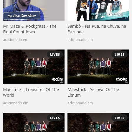
Mr Maze & Rockgrass - The
Sambô - Na Rua, na Chuva, na
Final Countdown
Fazenda
adicionado em
adicionado em
LIVES
LIVES
Maestrick - Treasures Of The
Maestrick - Yellown Of The
World
Ebrium
adicionado em
adicionado em
LIVES
LIVES