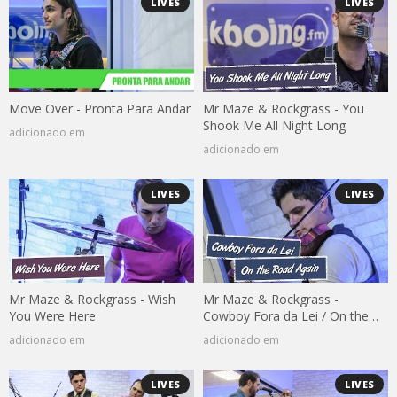
LIVES
LIVES
Move Over - Pronta Para Andar
Mr Maze & Rockgrass - You
Shook Me All Night Long
adicionado em
adicionado em
LIVES
LIVES
Mr Maze & Rockgrass - Wish
Mr Maze & Rockgrass -
You Were Here
Cowboy Fora da Lei / On the
Road Again
adicionado em
adicionado em
LIVES
LIVES