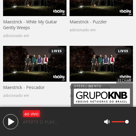
Maestrick - While My Guitar
Maestrick - Puzzler
Gently Weeps
adicionado em
adicionado em
LIVES
LIVES
Maestrick - Pescador
Maestrick - Aquarela
adicionado em
adicionado em
ao vivo
APERTE O PLAY...
Av. 25 de janeiro, 1983, Jardim Caparroz
CEP: 15050-466 - São José do Rio Preto / SP