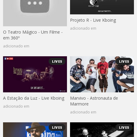
Projeto R - Live Kboing
adicionado em
O Teatro Mágico - Um Filme -
em 360º
adicionado em
LIVES
LIVES
A Estação da Luz - Live Kboing
Marvivo - Astronauta de
Marmore
adicionado em
adicionado em
LIVES
LIVES