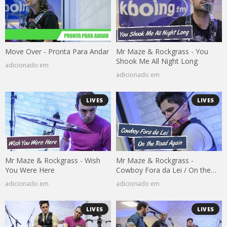
Move Over - Pronta Para Andar
Mr Maze & Rockgrass - You
Shook Me All Night Long
adicionado em
adicionado em
LIVES
LIVES
Mr Maze & Rockgrass - Wish
Mr Maze & Rockgrass -
You Were Here
Cowboy Fora da Lei / On the
Road Again
adicionado em
adicionado em
LIVES
LIVES