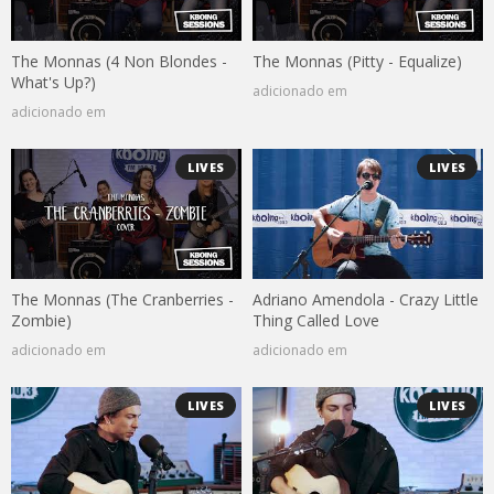
The Monnas (4 Non Blondes -
The Monnas (Pitty - Equalize)
What's Up?)
adicionado em
adicionado em
LIVES
LIVES
The Monnas (The Cranberries -
Adriano Amendola - Crazy Little
Zombie)
Thing Called Love
adicionado em
adicionado em
LIVES
LIVES