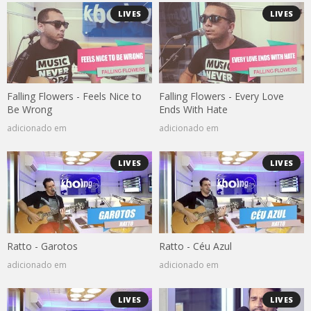
LIVES
LIVES
Falling Flowers - Feels Nice to
Falling Flowers - Every Love
Be Wrong
Ends With Hate
adicionado em
adicionado em
LIVES
LIVES
Ratto - Garotos
Ratto - Céu Azul
adicionado em
adicionado em
LIVES
LIVES