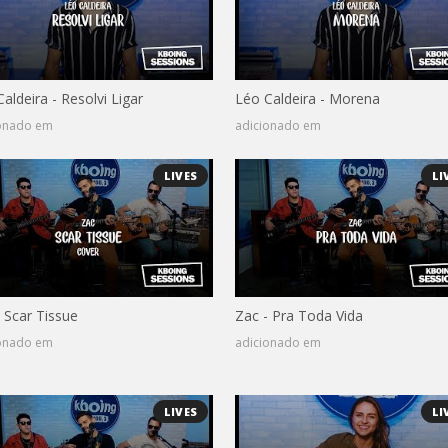
aldeira - Resolvi Ligar
Léo Caldeira - Morena
ionado em
adicionado em
LIVES
LI
 Scar Tissue
Zac - Pra Toda Vida
ionado em
adicionado em
LIVES
LI