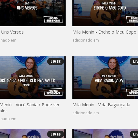
- Uns Versos
Mila Menin - Enche o Meu Copo
ionado em
adicionado em
LIVES
LI
 Menin - Você Sabia / Pode ser
Mila Menin - Vida Bagunçada
aler
adicionado em
ionado em
LIVES
LI