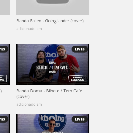
Banda Fallen - Going Under (cover)
adicionado em
VES
LIVES
)
Banda Doma - Bilhete / Tem Café
(cover)
adicionado em
VES
LIVES