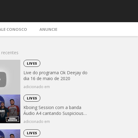
ALE CONOSCO
ANUNCIE
 recentes
LIVES
Live do programa Ok Deejay do
dia 16 de maio de 2020
adicionado em
LIVES
Kboing Session com a banda
Áudio A4 cantando Suspicious
Minds (Elvis Presley)
adicionado em
LIVES