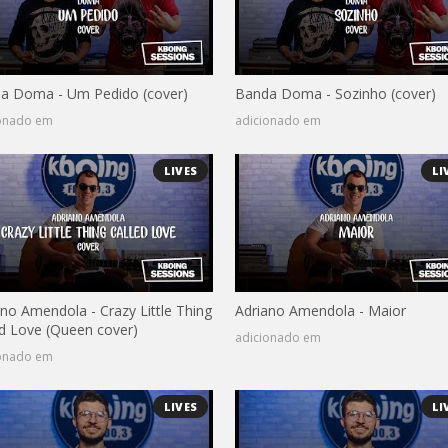
a Doma - Um Pedido (cover)
Banda Doma - Sozinho (cover)
ionado em
adicionado em
LIVES
LI
ano Amendola - Crazy Little Thing
Adriano Amendola - Maior
ed Love (Queen cover)
adicionado em
ionado em
LIVES
LI