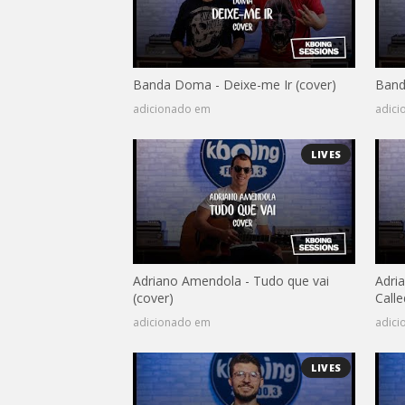
Banda Doma - Deixe-me Ir (cover)
Band
adicionado em
adic
LIVES
Adriano Amendola - Tudo que vai
Adri
(cover)
Call
adicionado em
adic
LIVES