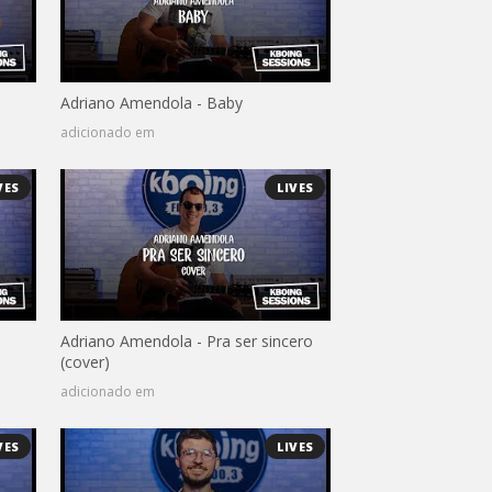
Adriano Amendola - Baby
adicionado em
VES
LIVES
Adriano Amendola - Pra ser sincero
(cover)
adicionado em
VES
LIVES