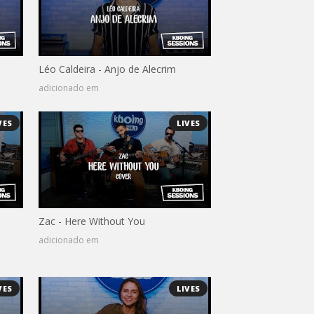
Léo Caldeira - Anjo de Alecrim
adicionado em
VES
LIVES
Zac - Here Without You
adicionado em
VES
LIVES