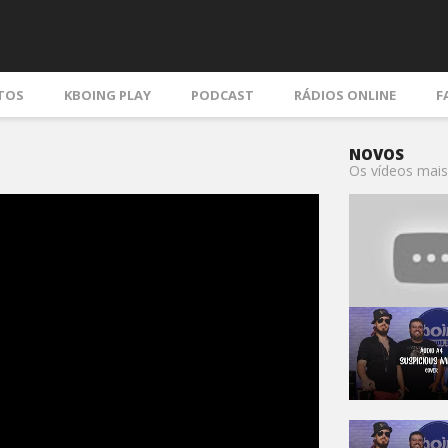
TOS
KBOING PLAY
PODCAST
RÁDIOS ONLINE
F
NOVOS
Os vídeos mais