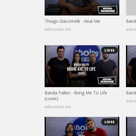
Thiago Giacomelli - Heal Me
Band
adicionado em
adic
LIVES
Banda Fallen - Bring Me To Life
Banda
(cover)
adic
adicionado em
LIVES