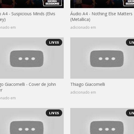
 A4 - Suspicious Minds (Elvis
Áudio A4 - Nothing Else Matters
ey)
(Metallica)
ionado em
adicionado em
LIVES
LI
go Giacomelli - Cover de John
Thiago Giacomelli
r
adicionado em
ionado em
LIVES
LI