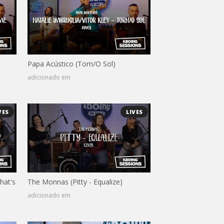
Papa Acústico (Torn/O Sol)
adicionado em
VES
LIVES
hat's
The Monnas (Pitty - Equalize)
adicionado em