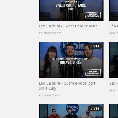
Léo Caldeira - Sweet Child O' Mine
Léo C
adicionado em
adic
LIVES
Léo Caldeira - Quem é você (part.
Zac -
Sofia Cury)
adic
adicionado em
LIVES