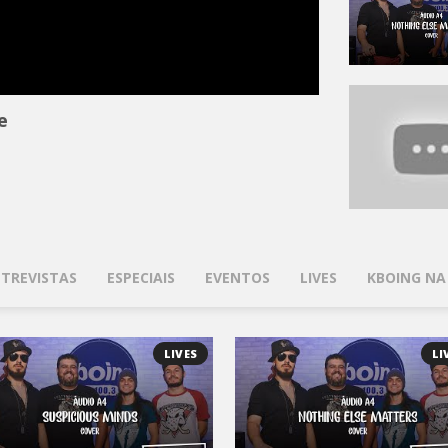
e
TREVISTAS
ESPECIAIS
EVENTOS
LIVES
KBOING NA
LIVES
LI