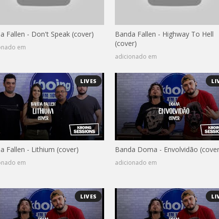
a Fallen - Don't Speak (cover)
Banda Fallen - Highway To Hell
(cover)
ionado em
adicionado em
LIVES
LI
 Fallen - Lithium (cover)
Banda Doma - Envolvidão (cover
ionado em
adicionado em
LIVES
LI