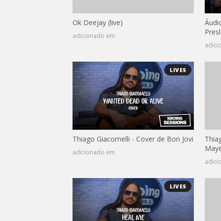
Ok Deejay (live)
Áudio
Presl
adicionado em
adic
LIVES
Thiago Giacomelli - Cover de Bon Jovi
Thia
Maye
adicionado em
adic
LIVES