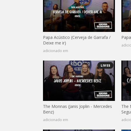
Papa Acústico (Cerveja de Garrafa /
Papa
Deixe me ir)
adic
adicionado em
LIVES
The Monnas (Janis Joplin - Mercedes
The 
Benz)
Segu
adicionado em
adic