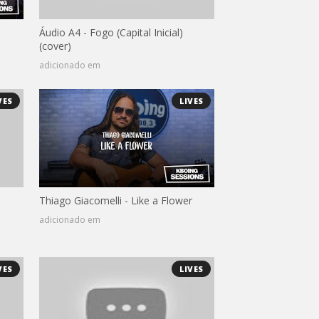
Áudio A4 - Fogo (Capital Inicial)
(cover)
adicionado em
VES
LIVES
Thiago Giacomelli - Like a Flower
adicionado em
VES
LIVES