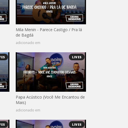
Mila Menin - Parece Castigo / Pra lá
de Bagdá
adicionado em
VES
LIVES
Papa Acústico (Você Me Encantou de
Mais)
adicionado em
VES
LIVES