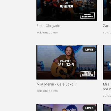
Zac - Obrigado
Zac 
adicionado em
adic
LIVES
Mila Menin - Cê é Loko Fi
Mila
pra v
adicionado em
adic
LIVES