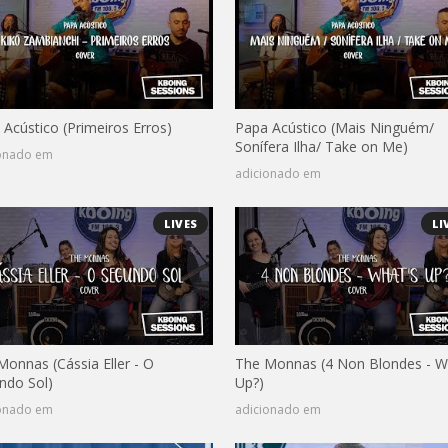
 Acústico (Primeiros Erros)
Papa Acústico (Mais Ninguém/
Sonífera Ilha/ Take on Me)
ionado em
adicionado em
LIVES
LI
Monnas (Cássia Eller - O
The Monnas (4 Non Blondes - W
ndo Sol)
Up?)
ionado em
adicionado em