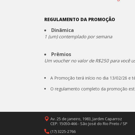
REGULAMENTO DA PROMOÇÃO
Dinâmica
1 (um) contemplado por semana
Prêmios
Um voucher no valor de R$250 para você usa
A Promoção terá início no dia 13/02/26 e té
O regulamento completo da promoção está
Av. 25 de janeiro, 1983, Jardim Caparroz
CEP: 15050-466 - São José do Rio Preto / SP
(17) 3225-2766