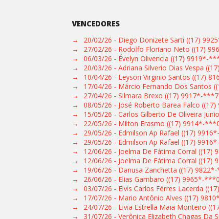
VENCEDORES
→
20/02/26 - Diego Donizete Sarti ((17) 992
→
27/02/26 - Rodolfo Floriano Neto ((17) 99
→
06/03/26 - Évelyn Olivencia ((17) 9919*-**
→
20/03/26 - Adriana Silverio Dias Vespa ((1
→
10/04/26 - Leyson Virginio Santos ((17) 8
→
17/04/26 - Márcio Fernando Dos Santos (
→
27/04/26 - Silmara Brexo ((17) 9917*-***7
→
08/05/26 - José Roberto Barea Falco ((17)
→
15/05/26 - Carlos Gilberto De Oliveira Juni
→
22/05/26 - Milton Erasmo ((17) 9914*-***
→
29/05/26 - Edmilson Ap Rafael ((17) 9916*
→
29/05/26 - Edmilson Ap Rafael ((17) 9916*
→
12/06/26 - Joelma De Fátima Corral ((17) 
→
12/06/26 - Joelma De Fátima Corral ((17) 
→
19/06/26 - Danusa Zanchetta ((17) 9822*-
→
26/06/26 - Elias Gambaro ((17) 9965*-***
→
03/07/26 - Elvis Carlos Férres Lacerda ((1
→
17/07/26 - Mario Antônio Alves ((17) 9810
→
24/07/26 - Livia Estrella Maia Monteiro ((
→
31/07/26 - Verônica Elizabeth Chagas Da S