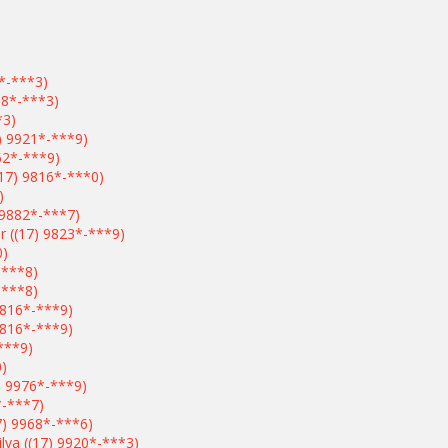
5*-***3)
68*-***3)
*3)
7) 9921*-***9)
162*-***9)
(17) 9816*-***0)
)
 9882*-***7)
or ((17) 9823*-***9)
0)
-***8)
-***8)
9816*-***9)
9816*-***9)
***9)
0)
7) 9976*-***9)
*-***7)
17) 9968*-***6)
ilva ((17) 9920*-***3)