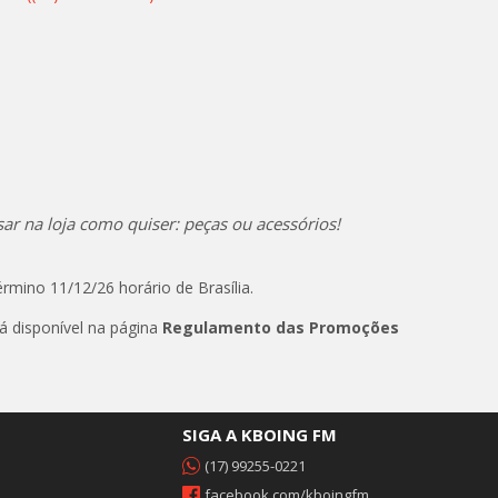
r na loja como quiser: peças ou acessórios!
rmino 11/12/26 horário de Brasília.
 disponível na página
Regulamento das Promoções
SIGA A KBOING FM
(17) 99255-0221
facebook.com/kboingfm