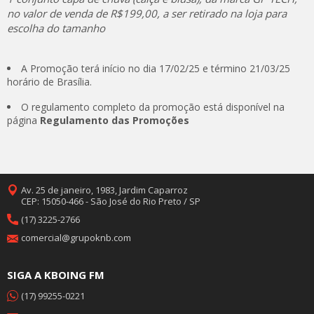
no valor de venda de R$199,00, a ser retirado na loja para
escolha do tamanho
A Promoção terá início no dia 17/02/25 e término 21/03/25
horário de Brasília.
O regulamento completo da promoção está disponível na
página
Regulamento das Promoções
Av. 25 de janeiro, 1983, Jardim Caparroz
CEP: 15050-466 - São José do Rio Preto / SP
(17) 3225-2766
comercial@grupoknb.com
SIGA A KBOING FM
(17) 99255-0221