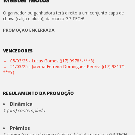
O ganhador ou ganhadora terá direito a um conjunto capa de
chuva (calça e blusa), da marca GP TECH!
PROMOÇÃO ENCERRADA
VENCEDORES
→
05/03/25 - Lucas Gomes ((17) 9978*-***3)
→
21/03/25 - Jurema Ferreira Domingues Pereira ((17) 9811*-
***9)
REGULAMENTO DA PROMOÇÃO
Dinâmica
1 (um) contemplado
Prêmios
1 conjunto capa de chuva (calça e blusa), da marca GP TECH,