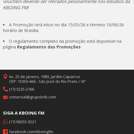
vouchers deverão ser retirados pessoalmente nos estúdios da
KBOING FM!
A Promoção terá início no dia 15/05/26 e término 10/06/26
horário de Brasília.
O regulamento completo da promoção está disponível na
página
Regulamento das Promoções
Av. 25 de janeiro, 1983, Jardim Caparroz
CEP: 15050-466 - São José do Rio Preto / SP
(17) 3225-2766
comercial@grupoknb.com
SIGA A KBOING FM
(17) 99255-0221
facebook.com/kboingfm