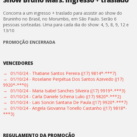
Concorra a um ingresso + traslado para assistir ao show do
Bruninho no Brasil, no Morumbis, em São Paulo. Serão 6
pessoas sorteadas. Uma para cada dia do show: 4, 5, 8, 9, 12 e
13/10
PROMOÇÃO ENCERRADA
VENCEDORES
→
01/10/24 - Thatiane Santos Pereira ((17) 9814*-***7)
→
01/10/24 - Roselaine Perpétua Dos Santos Azevedo ((17)
9920*-***0)
→
01/10/24 - Maria Isabel Sanches Silveira ((17) 9919*-***3)
→
01/10/24 - Carla Daniele Schena Lulio ((17) 9820*-***2)
→
01/10/24 - Lais Soncin Santana De Paula ((17) 9920*-***7)
→
01/10/24 - Angela Giovanna Tonello Castanho ((17) 9818*-
***3)
REGULAMENTO DA PROMOÇÃO