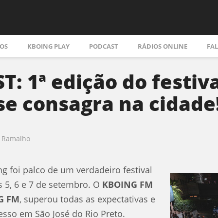
OS
KBOING PLAY
PODCAST
RÁDIOS ONLINE
FA
: 1ª edição do festiv
se consagra na cidade
a Ramalho
 foi palco de um verdadeiro festival
s 5, 6 e 7 de setembro. O
KBOING FM
G FM
, superou todas as expectativas e
sso em São José do Rio Preto.