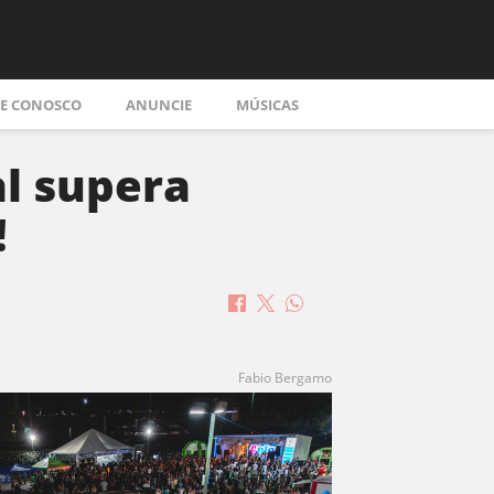
LE CONOSCO
ANUNCIE
MÚSICAS
al supera
!
Fabio Bergamo