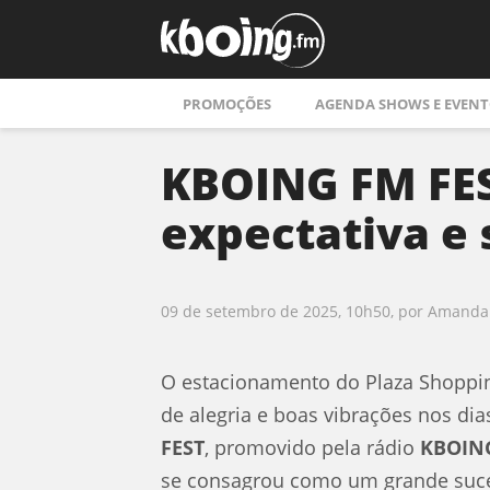
PROMOÇÕES
AGENDA SHOWS E EVENT
KBOING FM FEST
expectativa e 
09 de setembro de 2025, 10h50
, por Amand
O estacionamento do Plaza Shopping
de alegria e boas vibrações nos dia
FEST
, promovido pela rádio
KBOIN
se consagrou como um grande suce