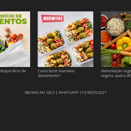
 desperdício de
Como fazer marmitas
Alimentação vege
diariamente?
vegana, qual a di
KBOING FM 100.3 | WHATSAPP: (17) 99255-0221