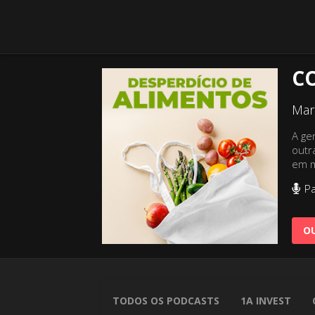
C
Mar
A ge
outr
em m
Pa
OU
TODOS OS PODCASTS
1A INVEST