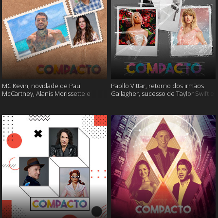
MC Kevin, novidade de Paul
Pabllo Vittar, retorno dos irmãos
McCartney, Alanis Morissette e
Gallagher, sucesso de Taylor Swift e
muito mais
muito mais