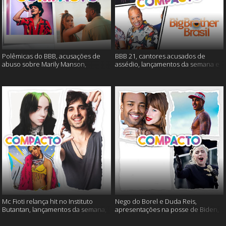
Polêmicas do BBB, acusações de
BBB 21, cantores acusados de
abuso sobre Marily Manson,
assédio, lançamentos da semana e
lançamentos musicais e muito mai
muito mais
Mc Fioti relança hit no Instituto
Nego do Borel e Duda Reis,
Butantan, lançamentos da semana,
apresentações na posse de Biden,
Fiuk no BBB e muito mais!
sumiço do MC Livinho e muito mais!