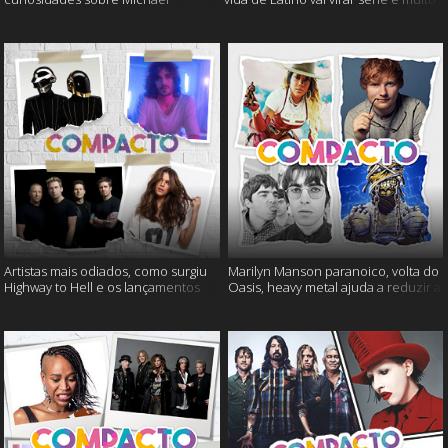
Jackson, 4 Non Blondes e muito
mais
mais!
Artistas mais odiados, como surgiu
Marilyn Manson paranoico, volta do
Highway to Hell e os lançamentos
Oasis, heavy metal ajuda a reduzir a
musicais da semana!
ansiedade e muito mais.