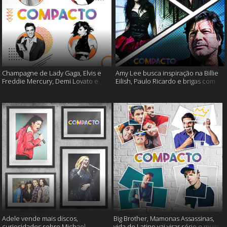
Champagne de Lady Gaga, Elvis e
Amy Lee busca inspiração na Billie
Freddie Mercury, Demi Lovato e
Eilish, Paulo Ricardo e brigas com
muito mais
RPM, as cinzas de Lemmy Kilmister
e muito mais
Adele vende mais discos,
Big Brother, Mamonas Assassinas,
curiosidades sobre Michael
vida de Latino vai virar série e muito