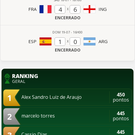
FRA
ING
ENCERRADO
DOM
19-07
-
16H00
ESP
ARG
ENCERRADO
RANKING
GERAL
450
1
Alex Sandro Luiz de Araujo
pontos
445
2
marcelo torres
pontos
445
Cassio Dias