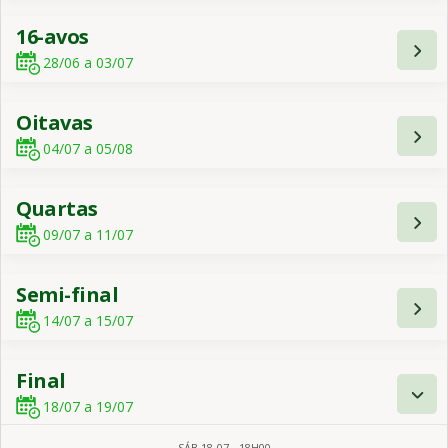
16-avos
28/06 a 03/07
Oitavas
04/07 a 05/08
Quartas
09/07 a 11/07
Semi-final
14/07 a 15/07
Final
18/07 a 19/07
SÁB
18-07
-
18H00